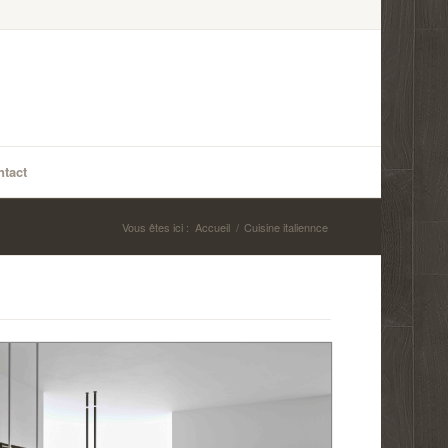
tact
Vous êtes ici :
Accueil
/
Cuisine italiennce